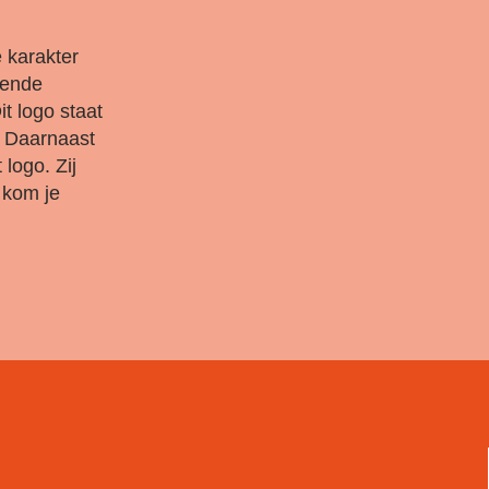
 karakter
iende
t logo staat
. Daarnaast
 logo. Zij
 kom je