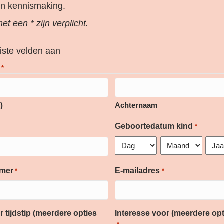
en kennismaking.
et een * zijn verplicht.
eiste velden aan
*
)
Achternaam
Geboortedatum kind
*
Dag
Maand
Jaar
mer
E-mailadres
*
*
 tijdstip (meerdere opties
Interesse voor (meerdere opt