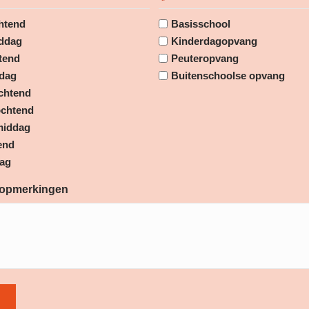
*
htend
Basisschool
ddag
Kinderdagopvang
tend
Peuteropvang
dag
Buitenschoolse opvang
chtend
chtend
middag
end
dag
 opmerkingen