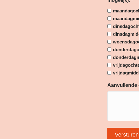
mogelijk):
*
maandagoc
maandagmi
dinsdagoch
dinsdagmid
woensdago
donderdago
donderdag
vrijdagocht
vrijdagmid
Aanvullende