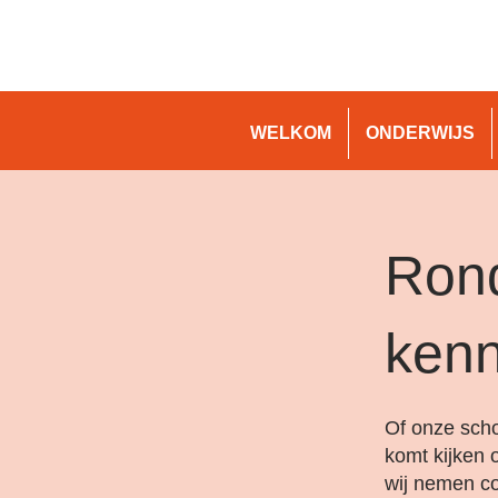
WELKOM
ONDERWIJS
Rond
kenn
Of onze scho
komt kijken 
wij nemen co