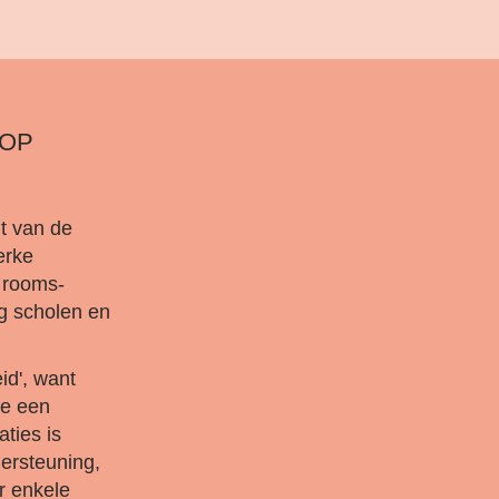
 OP
t van de
erke
n rooms-
ig scholen en
id', want
ie een
ties is
ersteuning,
er enkele